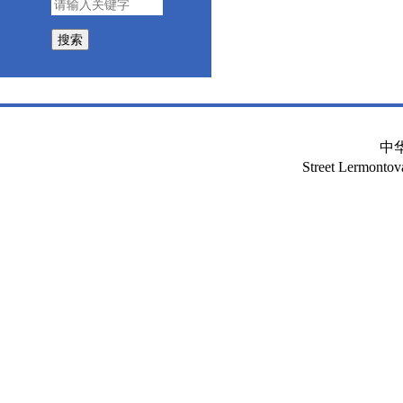
搜索
中
Street Lermont