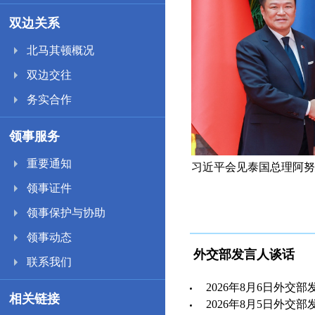
双边关系
北马其顿概况
双边交往
务实合作
领事服务
重要通知
奈
习近平会见泰国总理阿努
领事证件
领事保护与协助
领事动态
外交部发言人谈话
联系我们
2026年8月6日外交部
相关链接
2026年8月5日外交部