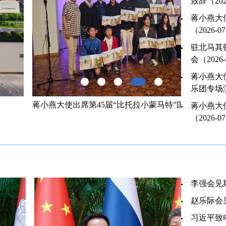
致辞（2026
蒋小燕大
（2026-0
驻北马其
会（2026-
蒋小燕大
乐团专场演出
第45届“比托拉小蒙马特”国际儿童艺术节开幕式
蒋小燕大使
蒋小燕大
（2026-0
李强会见斯
赵乐际会见
习近平致电