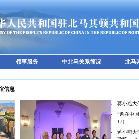
领事服务
中北马关系简况
北马
馆信息
蒋小燕大使
“购在中国
17）
蒋小燕大