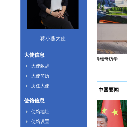
蒋小燕大使
大使信息
兼族际关系部长斯托伊尔科维奇访华
蒋小燕大使出席
大使致辞
大使简历
历任大使
中国要闻
使馆信息
使馆地址
使馆设置