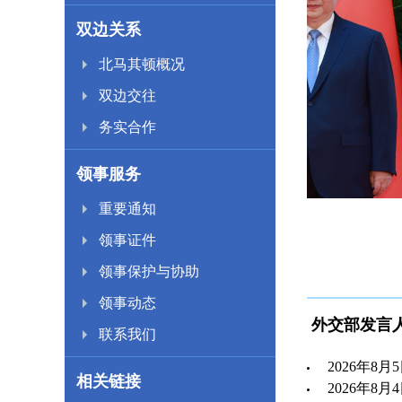
双边关系
北马其顿概况
双边交往
务实合作
领事服务
重要通知
寨首相洪玛奈
习近平会见泰
领事证件
领事保护与协助
领事动态
外交部发言
联系我们
2026年8
相关链接
2026年8