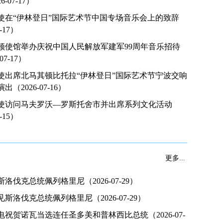
-07-17）
使在“伊林登日”国际艺术节中国专场音乐会上的致辞
7-17）
顿使馆举办庆祝中国人民解放军建军99周年音乐招待
07-17）
使出席北马其顿比托拉“伊林登日”国际艺术节宁波交响
（2026-07-16）
拜会北马其顿奥委会主席迪麦夫斯基
蒋小燕大
使访问马夫罗沃—罗斯托舍市并出席系列文化活动
7-15）
更多...
洛伐克总统佩列格里尼（2026-07-29）
斯洛伐克总统佩列格里尼（2026-07-29）
祝贺诺瓦当选连任圣多美和普林西比总统（2026-07-