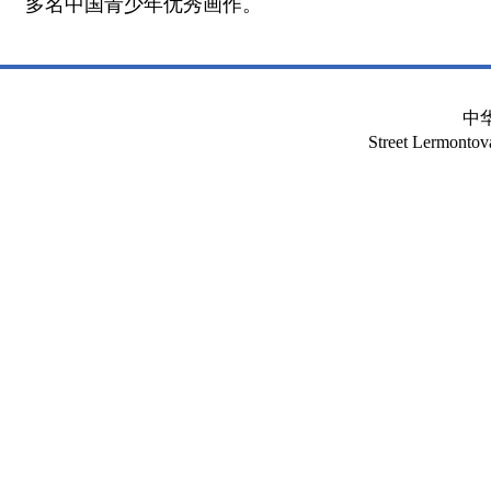
多名中国青少年优秀画作。
中
Street Lermont