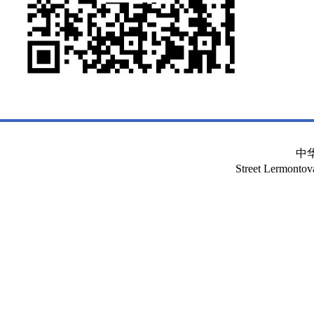
中
Street Lermont