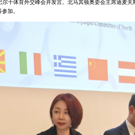
席西巴尔干体育外交峰会并发言。北马其顿奥委会主席迪麦
等参加。