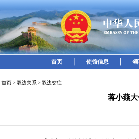
首页
使馆信息
领
首页
>
双边关系
>
双边交往
蒋小燕大