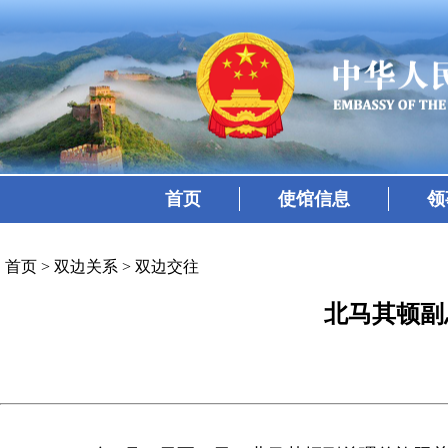
首页
使馆信息
领
首页
>
双边关系
>
双边交往
北马其顿副