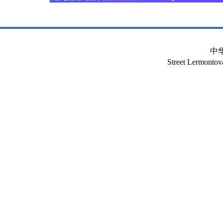
中
Street Lermont