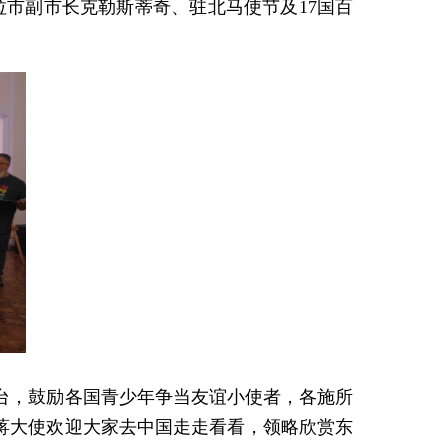
托拉市副市长克勒斯蒂奇、驻北马使节及17国百
台，鼓励各国青少年争当友谊小使者，各施所
蒋大使欢迎大家去中国走走看看，领略欣赏东