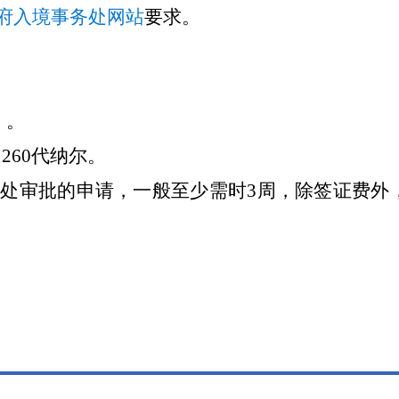
府入境事务处网站
要求。
 。
收1260代纳尔。
审批的申请，一般至少需时3周，除签证费外，递