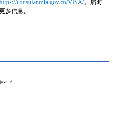
https://consular.mfa.gov.cn/VISA/
。届时
更多信息。
ov.cn/