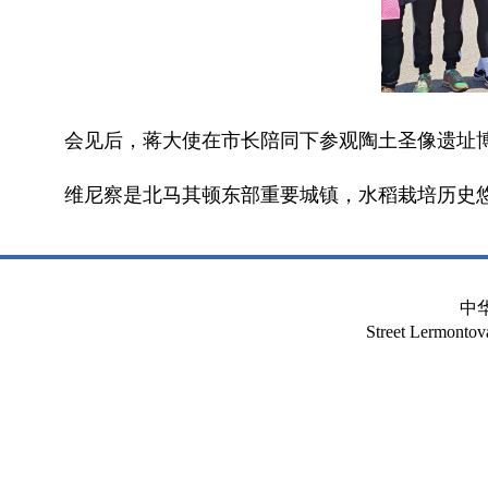
会见后，蒋大使在市长陪同下参观陶土圣像遗址
维尼察是北马其顿东部重要城镇，水稻栽培历史
中
Street Lermont