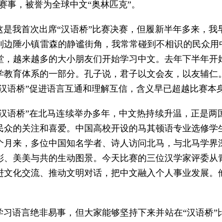
赛事，被誉为全球中文“奥林匹克”。
这是我首次出席“汉语桥”比赛决赛，但履新半年多来，
到边陲小镇雷森的静谧街角，我常常碰到不相识的民众用中
堂，越来越多的大小朋友们开始学习中文。去年下半年开
学教育体系的一部分。孔子说，君子以文会友，以友辅仁
“汉语桥”促进语言互通和理解互信，含义早已超越比赛本
“汉语桥”在北马连续举办多年，中文热持续升温，正是
民众的关注和喜爱。中国高校开设的马其顿语专业选修学
个月来，多位中国知名学者、诗人访问北马，与北马学界
彰、美美与共的生动图景。今天比赛的三位汉学家评委从
进文化交流、推动文明对话，把中文融入个人事业发展。
学习语言绝非易事，但大家能够坚持下来并站在“汉语桥