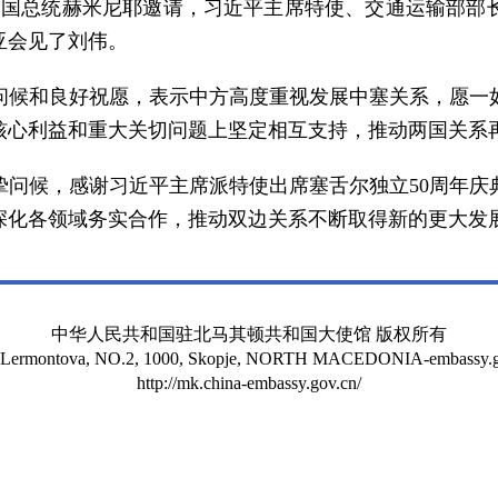
尔共和国总统赫米尼耶邀请，习近平主席特使、交通运输部
亚会见了刘伟。
问候和良好祝愿，表示中方高度重视发展中塞关系，愿一
核心利益和重大关切问题上坚定相互支持，推动两国关系
挚问候，感谢习近平主席派特使出席塞舌尔独立50周年庆
深化各领域务实合作，推动双边关系不断取得新的更大发
中华人民共和国驻北马其顿共和国大使馆 版权所有
t Lermontova, NO.2, 1000, Skopje, NORTH MACEDONIA-embassy.g
http://mk.china-embassy.gov.cn/