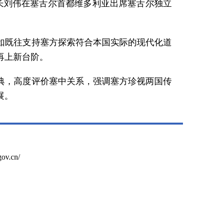
部长刘伟在塞舌尔首都维多利亚出席塞舌尔独立
如既往支持塞方探索符合本国实际的现代化道
再上新台阶。
典，高度评价塞中关系，强调塞方珍视两国传
展。
ov.cn/