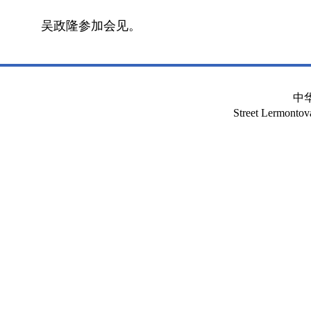
吴政隆参加会见。
中
Street Lermont