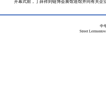
开幕式前，丁薛祥到链博会展馆巡馆并同有关企
中
Street Lermont