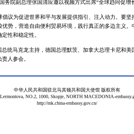
员、国务院副总理张国清应邀以视频方式出席“全球趋同促增
球倡议为促进世界和平与发展提供指引、注入动力。要坚
较优势，营造自由便利贸易环境，践行真正的多边主义。
确定性和稳定性。
法国总统马克龙主持，德国总理默茨、加拿大总理卡尼和美
负责人参会。
中华人民共和国驻北马其顿共和国大使馆 版权所有
t Lermontova, NO.2, 1000, Skopje, NORTH MACEDONIA-embassy.g
http://mk.china-embassy.gov.cn/