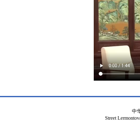
中
Street Lermont