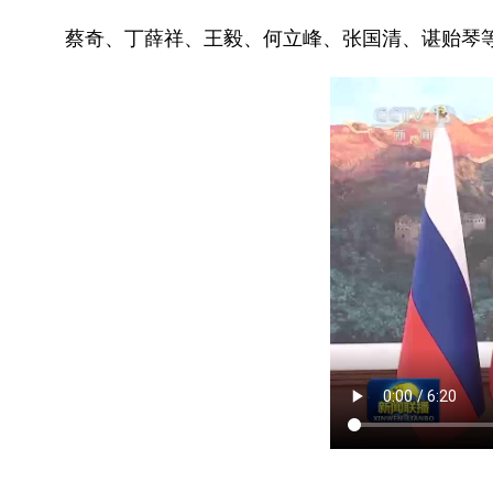
蔡奇、丁薛祥、王毅、何立峰、张国清、谌贻琴