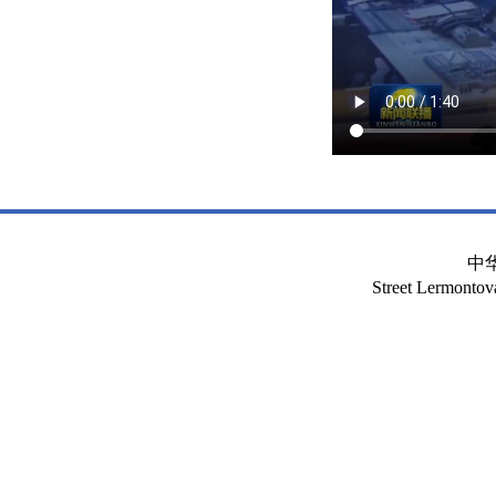
中
Street Lermont