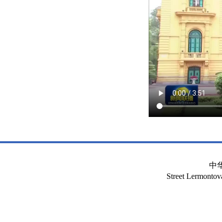
中
Street Lermont