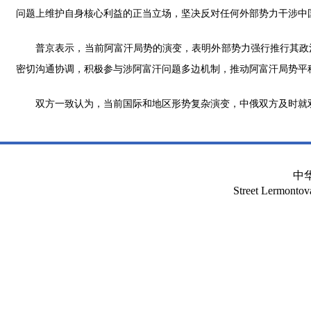
问题上维护自身核心利益的正当立场，坚决反对任何外部势力干涉中
普京表示，当前阿富汗局势的演变，表明外部势力强行推行其政治
密切沟通协调，积极参与涉阿富汗问题多边机制，推动阿富汗局势平
双方一致认为，当前国际和地区形势复杂演变，中俄双方及时就双
中
Street Lermont