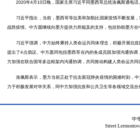
2020年4月10日晚，国家主席习近平同墨西哥总统洛佩斯通电话
习近平指出，当前，墨西哥等拉美和加勒比国家疫情不断发展，我
战胜疫情。中方愿继续向墨方提供力所能及的支持，包括协助墨方在
习近平强调，中方始终秉持人类命运共同体理念，积极开展抗疫国
提出了4点倡议。中方愿同包括墨西哥在内的各成员国加强沟通协调
方加强在联合国等多边框架内沟通协调，共同推动构建人类命运共同
洛佩斯表示，墨方当前正处于抗击新冠肺炎疫情的困难时刻，中方
力于积极发展对华关系，同中方加强抗疫和公共卫生等各领域交流合
中
Street Lermont