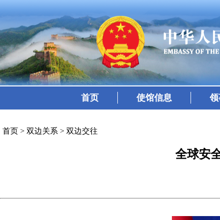
首页
使馆信息
领
首页
>
双边关系
>
双边交往
全球安