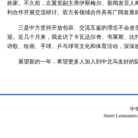
姓家。不久前，左翼党副主席伊斯梅尔、新闻发言人
利合作开展交流研讨。双方各领域合作具有广阔发展
三是中方坚持开放包容、交流互鉴的理念不会改
迎。近几个月来，我走访了卡瓦达尔奇、韦莱斯、比
诗歌、绘画、手球、乒乓球等文化和体育活动，深深
展望新的一年，希望更多人加入到中北马友好的
中
Street Lermont