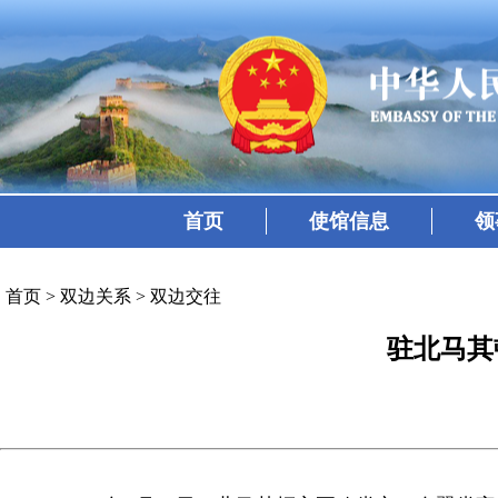
首页
使馆信息
领
首页
>
双边关系
>
双边交往
驻北马其