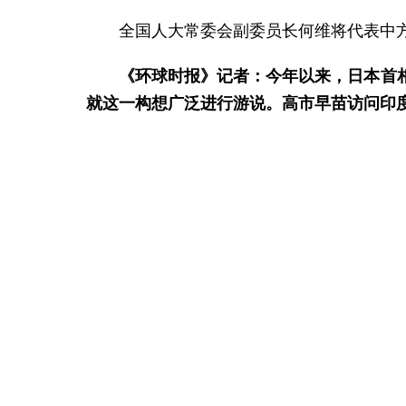
全国人大常委会副委员长何维将代表中方
《环球时报》记者：今年以来，日本首
就这一构想广泛进行游说。高市早苗访问印
郭嘉昆：嘴上喊着自由开放，心里想着
得到真心认同。
亚太地区需要的是稳定，而不是动荡；
根基，也是地区国家的共同责任。面对一些
作的正确方向，通过对话协商增进互信，通
日本时事通讯社记者：第一个问题，关
相关措施，中方能否证实？第二个问题，今
计划？这是否与中国建设旅游强国的目标相