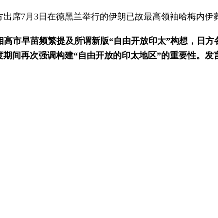
出席7月3日在德黑兰举行的伊朗已故最高领袖哈梅内伊
相高市早苗频繁提及所谓新版“自由开放印太”构想，日方
度期间再次强调构建“自由开放的印太地区”的重要性。发
对立对抗，这样名不副实的理念与地区国家求和平、谋发
注重的是合作，而不是分裂。维护战后国际秩序，维护联
制造分裂、挑动对抗的“小动作”，地区国家比任何时候都
过互利合作守护安宁，共同建设繁荣稳定、开放融通、普
于在大连日本人被拘留，据称在调查过程中还有多名中国
年是青藏铁路全线开通运营20周年，为何至今外国人自行
矛盾？