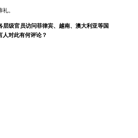
葬礼。
各层级官员访问菲律宾、越南、澳大利亚等国
言人对此有何评论？
展、促合作的共同心愿背道而驰，也注定不会
合国宪章宗旨和原则，是亚太实现繁荣稳定的
更加需要擦亮眼睛、团结一心，维护好亚太合
惠包容、和衷共济的亚太。
公民因涉嫌违反稀土领域出口管制规定被采取
前往西藏仍然受限？中方是否有进一步开放的