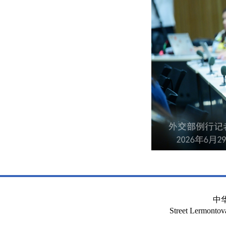
中
Street Lermont