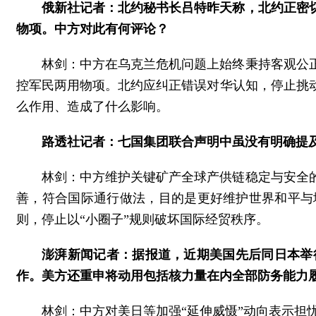
俄新社记者：北约秘书长吕特昨天称，北约正密
物项。中方对此有何评论？
林剑：中方在乌克兰危机问题上始终秉持客观公
控军民两用物项。北约应纠正错误对华认知，停止挑
么作用、造成了什么影响。
路透社记者：七国集团联合声明中虽没有明确提
林剑：中方维护关键矿产全球产供链稳定与安全
善，符合国际通行做法，目的是更好维护世界和平与
则，停止以“小圈子”规则破坏国际经贸秩序。
澎湃新闻记者：据报道，近期美国先后同日本举行
作。美方还重申将动用包括核力量在内全部防务能力
林剑：中方对美日等加强“延伸威慑”动向表示担