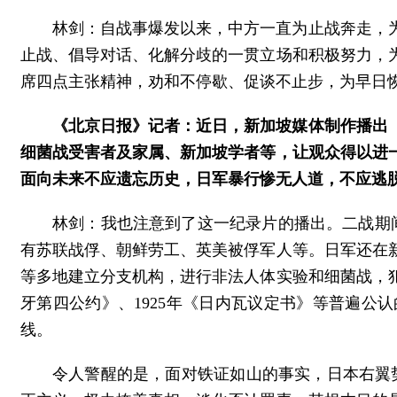
林剑：自战事爆发以来，中方一直为止战奔走，
止战、倡导对话、化解分歧的一贯立场和积极努力，
席四点主张精神，劝和不停歇、促谈不止步，为早日
《北京日报》记者：近日，新加坡媒体制作播出《
细菌战受害者及家属、新加坡学者等，让观众得以进
面向未来不应遗忘历史，日军暴行惨无人道，不应逃
林剑：我也注意到了这一纪录片的播出。二战期
有苏联战俘、朝鲜劳工、英美被俘军人等。日军还在新
等多地建立分支机构，进行非法人体实验和细菌战，犯
牙第四公约》、1925年《日内瓦议定书》等普遍
线。
令人警醒的是，面对铁证如山的事实，日本右翼势