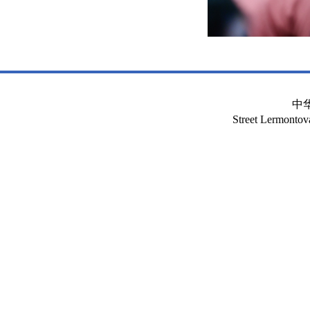
中
Street Lermont