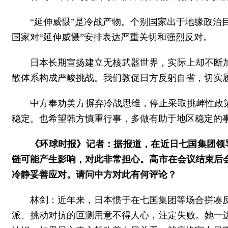
“延伸威慑”是冷战产物。个别国家出于地缘政
国家对“延伸威慑”安排表达严重关切和强烈反对。
日本长期宣扬建立无核武器世界，实际上却不断
散体系构成严峻挑战。我们敦促日方反躬自省，切实履
中方奉劝美方摒弃冷战思维，停止采取挑衅性政策
稳定。也希望韩方慎重行事，多做有助于地区稳定的
《环球时报》记者：据报道，在近日七国集团领
链可能产生影响，对此非常担心。高市在会议结束后
冷静妥善应对。请问中方对此有何评论？
林剑：近年来，日本惯于在七国集团等场合拼凑反
派、挑动对抗的叵测用意不得人心，注定失败。她一