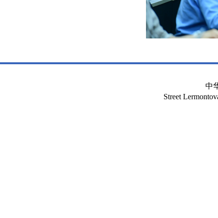
中
Street Lermont