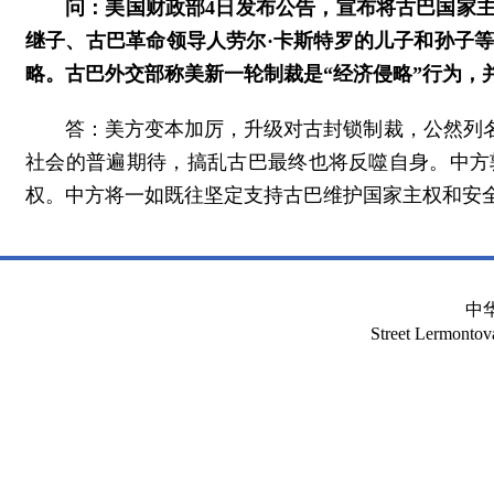
问：美国财政部4日发布公告，宣布将古巴国家
继子、古巴革命领导人劳尔·卡斯特罗的儿子和孙子
略。古巴外交部称美新一轮制裁是“经济侵略”行为，
答：美方变本加厉，升级对古封锁制裁，公然列
社会的普遍期待，搞乱古巴最终也将反噬自身。中方
权。中方将一如既往坚定支持古巴维护国家主权和安
中
Street Lermont