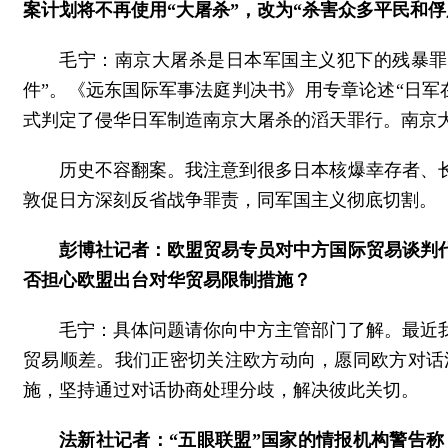
案计划将不再使用“大屠杀”，改为“杀害众多平民和
毛宁：南京大屠杀是日本军国主义犯下的残暴罪
件”。《远东国际军事法庭判决书》用专章论述“日
式判定了侵华日军制造南京大屠杀的滔天罪行。南京
历史不容翻案。我注意到很多日本核爆幸存者、
敦促日方深刻反省战争罪责，同军国主义彻底切割。
彭博社记者：欧盟贸易专员对中方国际贸易谈判
否担心欧盟出台对华贸易限制措施？
毛宁：具体问题请你向中方主管部门了解。最近
贸易顺差。我们正密切关注欧方动向，愿同欧方对话
施，坚持通过对话协商处理分歧，解决彼此关切。
法新社记者：“五眼联盟”国家的情报机构警告