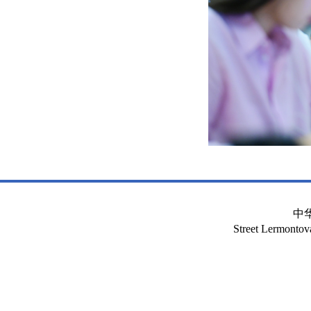
中
Street Lermont