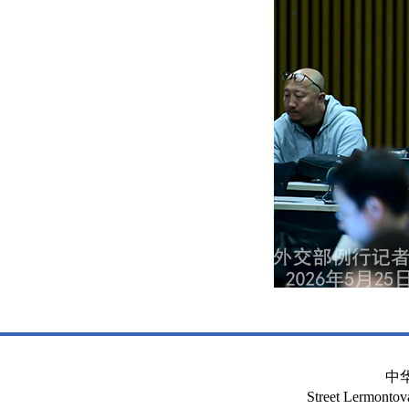
中
Street Lermont