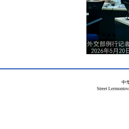
中
Street Lermont