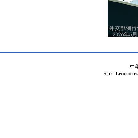
中
Street Lermont