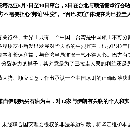
培尼亚5月7日至10日窜台，8日在台北与赖清德举行会晤
台方不需要担心‘邦谊’生变”。“台巴友谊”体现在为巴拉
有关行径。世界上只有一个中国，台湾是中国领土不可分
各界朋友不断发出发展对华关系的强烈呼声，根据巴拉圭
根本和长远利益，与台湾当局沆瀣一气不得人心。巴方有
独”分裂势力的棋子，其究竟是为了巴拉圭人民的利益还是
清大势、顺应民意，作出承认一个中国原则的正确政治决
嫌自伊朗购买石油为由，对12家与伊朗有关联的个人和实
、未经联合国安理会授权的非法单边制裁，将坚定维护本