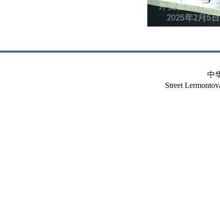
中
Street Lermont