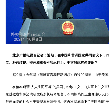
北京广播电视台记者：近期，在中国和非洲国家共同倡议下，
义、种族歧视、排外和相关不容忍行为。中方对此有何评论？
赵立坚：今年是《德班宣言和行动纲领》通过20周年。由于美国
在信奉所谓“人人生而平等”的美国，种族主义、白人至上主义直
家过敏症和传染病研究所所长福奇坦言，不同族裔间卫生健康状况的
群体面临的社会不平等现象根深蒂固。这再次彻底撕下了美国所谓“平