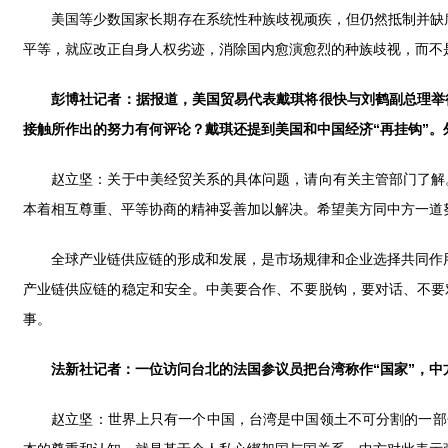
美国等少数国家长期存在系统性种族歧视顽疾，但仍然抵制并缺席
平等，就应改正自身人权劣迹，消除国内愈演愈烈的种族歧视，而不
彭博社记者：据报道，美国贸易代表戴琪将很快与刘鹤副总理举
接触所作出的努力有何评论？戴琪还提到美国和中国经济
“再挂钩”
赵立坚：关于中美经贸关系的具体问题，请向有关主管部门了解。
本着相互尊重、平等协商的精神妥善加以解决。希望美方同中方一道
全球产业链供应链的形成和发展，是市场规律和企业选择共同作用的
产业链供应链的稳定和安全。中美要合作、不要脱钩，要对话、不要
事。
法新社
记者：一位访问台北的法国参议员把台湾称作“国家”，
赵立坚：世界上只有一个中国，台湾是中国领土不可分割的一部分