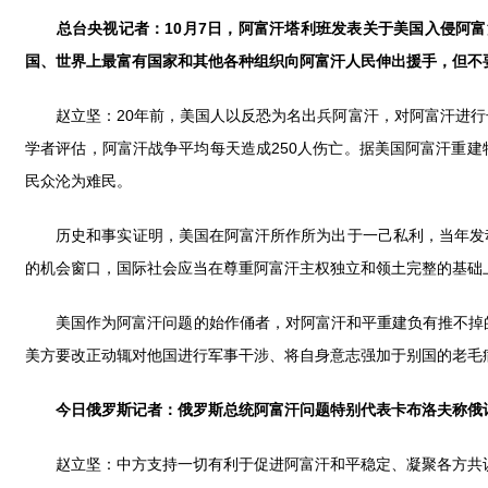
总台央视
记者：
10
月
7
日，阿富汗塔利班发表关于美国入侵阿富
国、世界上最富有国家和其他各种组织向阿富汗人民伸出援手，但不
赵立坚：20年前，美国人以反恐为名出兵阿富汗，对阿富汗进行长
学者评估，阿富汗战争平均每天造成250人伤亡。据美国阿富汗重
民众沦为难民。
历史和事实证明，美国在阿富汗所作所为出于一己私利，当年发动
的机会窗口，国际社会应当在尊重阿富汗主权独立和领土完整的基础
美国作为阿富汗问题的始作俑者，对阿富汗和平重建负有推不掉的
美方要改正动辄对他国进行军事干涉、将自身意志强加于别国的老毛
今日俄罗斯记者：俄罗斯总统阿富汗问题特别代表卡布洛夫称俄
赵立坚：中方支持一切有利于促进阿富汗和平稳定、凝聚各方共识