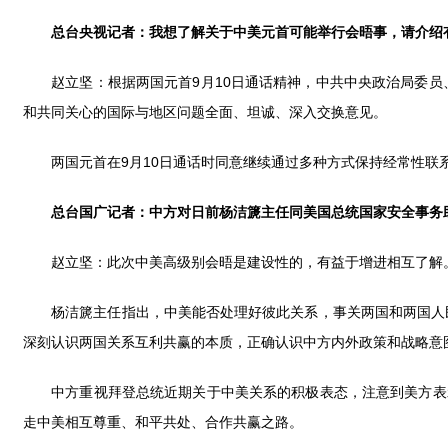
总台央视记者：我想了解关于中美元首可能举行会晤事，请介绍
赵立坚：根据两国元首9月10日通话精神，中共中央政治局委员
和共同关心的国际与地区问题全面、坦诚、深入交换意见。
两国元首在9月10日通话时同意继续通过多种方式保持经常性联系
总台国广记者：中方对日前杨洁篪主任同美国总统国家安全事务
赵立坚：此次中美高级别会晤是建设性的，有益于增进相互了解
杨洁篪主任指出，中美能否处理好彼此关系，事关两国和两国人民
深刻认识两国关系互利共赢的本质，正确认识中方内外政策和战略意图
中方重视拜登总统近期关于中美关系的积极表态，注意到美方表示
走中美相互尊重、和平共处、合作共赢之路。