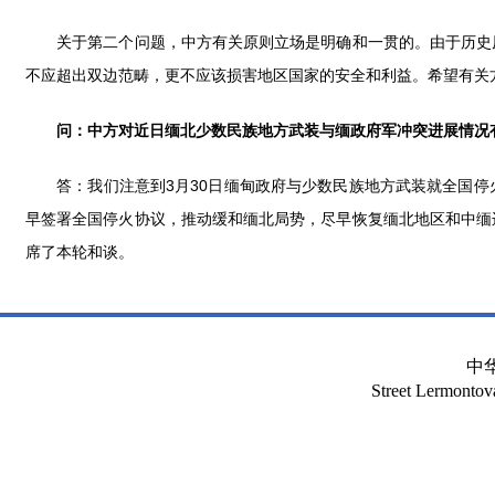
关于第二个问题，中方有关原则立场是明确和一贯的。由于历史原
不应超出双边范畴，更不应该损害地区国家的安全和利益。希望有关
问：中方对近日缅北少数民族地方武装与缅政府军冲突进展情况
答：我们注意到3月30日缅甸政府与少数民族地方武装就全国停
早签署全国停火协议，推动缓和缅北局势，尽早恢复缅北地区和中缅
席了本轮和谈。
中
Street Lermont