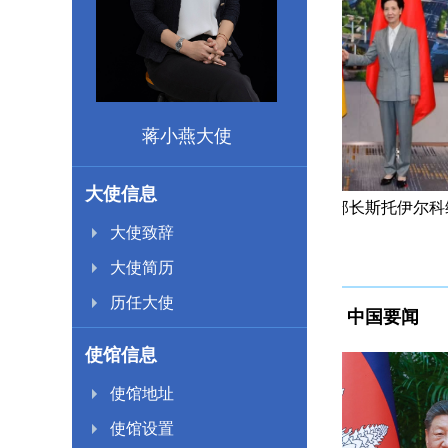
蒋小燕大使
大使信息
兼族际关系部长斯托伊尔科维奇访华
蒋小燕大使出席
大使致辞
大使简历
历任大使
中国要闻
使馆信息
使馆地址
使馆设置