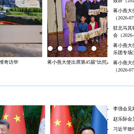
致辞（2026
蒋小燕大
（2026-0
驻北马其
会（2026-
蒋小燕大
乐团专场演出
第45届“比托拉小蒙马特”国际儿童艺术节开幕式
蒋小燕大使
蒋小燕大
（2026-0
李强会见斯
赵乐际会见
习近平致电