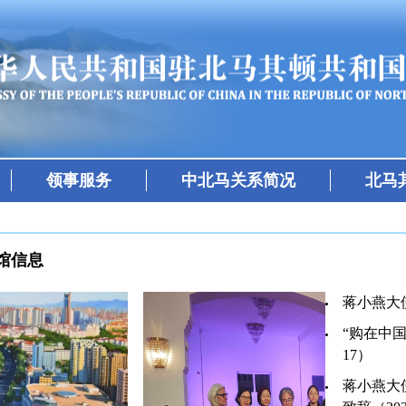
领事服务
中北马关系简况
北马
馆信息
蒋小燕大使
“购在中国
17）
蒋小燕大