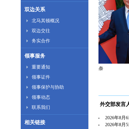
双边关系
北马其顿概况
双边交往
务实合作
领事服务
重要通知
寨首相洪玛奈
习近平会见泰
领事证件
领事保护与协助
领事动态
外交部发言
联系我们
2026年8
相关链接
2026年8