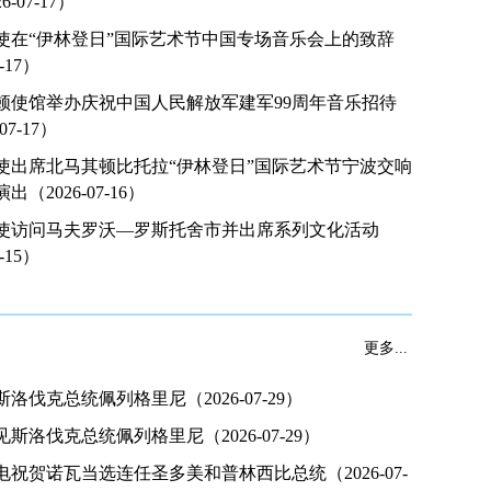
-07-17）
使在“伊林登日”国际艺术节中国专场音乐会上的致辞
7-17）
顿使馆举办庆祝中国人民解放军建军99周年音乐招待
07-17）
使出席北马其顿比托拉“伊林登日”国际艺术节宁波交响
（2026-07-16）
拜会北马其顿奥委会主席迪麦夫斯基
蒋小燕大
使访问马夫罗沃—罗斯托舍市并出席系列文化活动
7-15）
更多...
洛伐克总统佩列格里尼（2026-07-29）
斯洛伐克总统佩列格里尼（2026-07-29）
祝贺诺瓦当选连任圣多美和普林西比总统（2026-07-