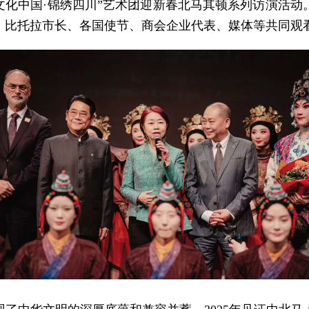
出席“文化中国·锦绣四川”艺术团迎新春北马其顿系列访演
、比托拉市长、各国使节、商会企业代表、媒体等共同观