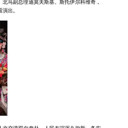
活动。北马副总理迪莫夫斯基、斯托伊尔科维奇，
看演出。