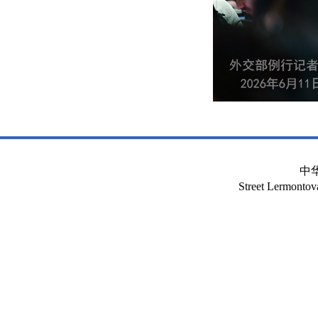
中
Street Lermont