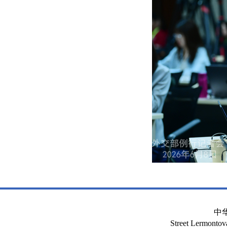
中
Street Lermont